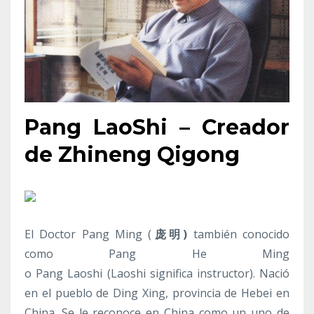
Pang LaoShi – Creador
de Zhineng Qigong
El Doctor Pang Ming (
庞明)
también conocido
como Pang He Ming
o Pang Laoshi (Laoshi significa instructor). Nació
en el pueblo de Ding Xing, provincia de Hebei en
China. Se le reconoce en China como un uno de